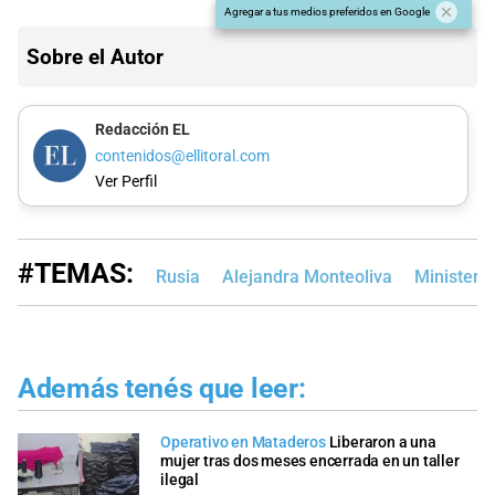
Agregar a tus medios preferidos en Google
Sobre el Autor
Redacción EL
contenidos@ellitoral.com
Ver Perfil
#TEMAS:
Rusia
Alejandra Monteoliva
Ministeri
Además tenés que leer:
Operativo en Mataderos
Liberaron a una
mujer tras dos meses encerrada en un taller
ilegal