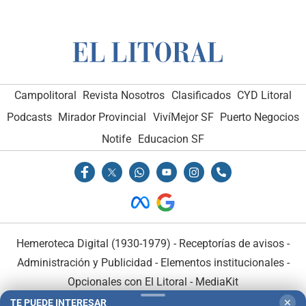
Campolitoral
Revista Nosotros
Clasificados
CYD Litoral
Podcasts
Mirador Provincial
VivíMejor SF
Puerto Negocios
Notife
Educacion SF
Hemeroteca Digital (1930-1979)
-
Receptorías de avisos
-
Administración y Publicidad
-
Elementos institucionales
-
Opcionales con El Litoral
-
MediaKit
TE PUEDE INTERESAR
✕