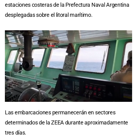
estaciones costeras de la Prefectura Naval Argentina
desplegadas sobre el litoral marítimo.
0
seconds
Las embarcaciones permanecerán en sectores
of
0
determinados de la ZEEA durante aproximadamente
seconds
tres días.