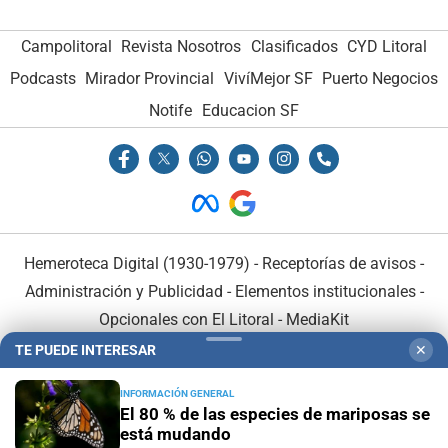
Campolitoral
Revista Nosotros
Clasificados
CYD Litoral
Podcasts
Mirador Provincial
VivíMejor SF
Puerto Negocios
Notife
Educacion SF
Hemeroteca Digital (1930-1979)
-
Receptorías de avisos
-
Administración y Publicidad
-
Elementos institucionales
-
Opcionales con El Litoral
-
MediaKit
TE PUEDE INTERESAR
✕
El Litoral es miembro de:
INFORMACIÓN GENERAL
El 80 % de las especies de mariposas se
está mudando