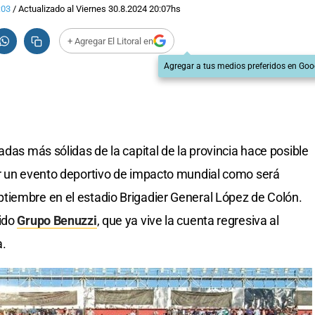
:03
/
Actualizado al
Viernes 30.8.2024
20:07
hs
+ Agregar El Litoral en
Agregar a tus medios preferidos en Goo
adas más sólidas de la capital de la provincia hace posible
ir un evento deportivo de impacto mundial como será
tiembre en el estadio Brigadier General López de Colón.
cido
Grupo Benuzzi
, que ya vive la cuenta regresiva al
a.