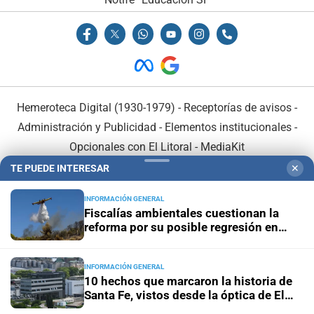
Hemeroteca Digital (1930-1979)
-
Receptorías de avisos
-
Administración y Publicidad
-
Elementos institucionales
-
Opcionales con El Litoral
-
MediaKit
TE PUEDE INTERESAR
✕
El Litoral es miembro de:
INFORMACIÓN GENERAL
Fiscalías ambientales cuestionan la
reforma por su posible regresión en
materia ambiental
INFORMACIÓN GENERAL
En Asociación con:
10 hechos que marcaron la historia de
Santa Fe, vistos desde la óptica de El
Litoral