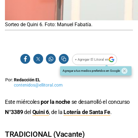
Sorteo de Quini 6. Foto: Manuel Fabatía.
+ Agregar El Litoral en
Agregar a tus medios preferidos en Google
Por:
Redacción EL
contenidos@ellitoral.com
Este miércoles
por la noche
se desarrolló el concurso
N°3389
del
Quini 6
, de la
Lotería de Santa Fe
.
TRADICIONAL (Vacante)