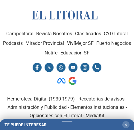
Campolitoral
Revista Nosotros
Clasificados
CYD Litoral
Podcasts
Mirador Provincial
VivíMejor SF
Puerto Negocios
Notife
Educacion SF
Hemeroteca Digital (1930-1979)
-
Receptorías de avisos
-
Administración y Publicidad
-
Elementos institucionales
-
Opcionales con El Litoral
-
MediaKit
TE PUEDE INTERESAR
✕
El Litoral es miembro de: