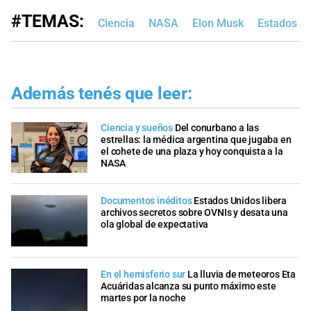
#TEMAS:
Ciencia
NASA
Elon Musk
Estados U
Además tenés que leer:
Ciencia y sueños
Del conurbano a las
estrellas: la médica argentina que jugaba en
el cohete de una plaza y hoy conquista a la
NASA
Documentos inéditos
Estados Unidos libera
archivos secretos sobre OVNIs y desata una
ola global de expectativa
En el hemisferio sur
La lluvia de meteoros Eta
Acuáridas alcanza su punto máximo este
martes por la noche