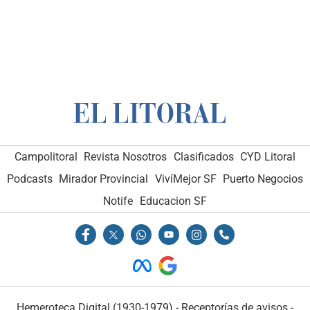
Campolitoral
Revista Nosotros
Clasificados
CYD Litoral
Podcasts
Mirador Provincial
VivíMejor SF
Puerto Negocios
Notife
Educacion SF
Hemeroteca Digital (1930-1979)
-
Receptorías de avisos
-