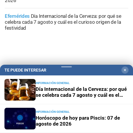
2026
Efemérides
Día Internacional de la Cerveza: por qué se
celebra cada 7 agosto y cuál es el curioso origen de la
festividad
TE PUEDE INTERESAR
✕
INFORMACIÓN GENERAL
Día Internacional de la Cerveza: por qué
se celebra cada 7 agosto y cuál es el
curioso origen de la festividad
INFORMACIÓN GENERAL
Campolitoral
Revista Nosotros
Clasificados
CYD Litoral
Horóscopo de hoy para Piscis: 07 de
Podcasts
Mirador Provincial
VivíMejor SF
Puerto Negocios
agosto de 2026
Notife
Educacion SF