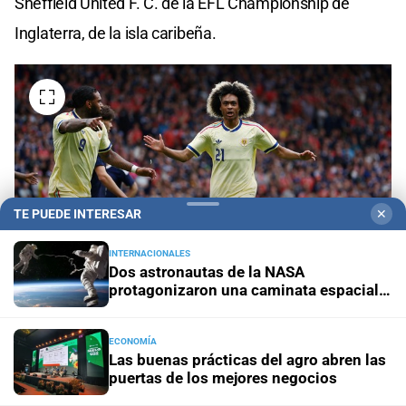
Sheffield United F. C. de la EFL Championship de
Inglaterra, de la isla caribeña.
TE PUEDE INTERESAR
✕
INTERNACIONALES
Dos astronautas de la NASA
protagonizaron una caminata espacial
de seis horas y media
Tahith Chong. Crédito: Reuters/Lee Smith
ECONOMÍA
Las buenas prácticas del agro abren las
puertas de los mejores negocios