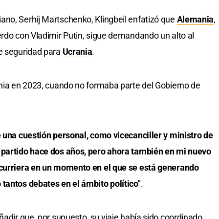
ano, Serhij Martschenko, Klingbeil enfatizó que
Alemania
,
erdo con Vladimir Putin, sigue demandando un alto al
de seguridad para
Ucrania
.
ania en 2023, cuando no formaba parte del Gobierno de
e una cuestión personal, como vicecanciller y ministro de
 partido hace dos años, pero ahora también en mi nuevo
ocurriera en un momento en el que se está generando
tantos debates en el ámbito político"
.
ñadir que, por supuesto, su viaje había sido coordinado