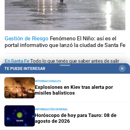
Gestión de Riesgo
Fenómeno El Niño: así es el
portal informativo que lanzó la ciudad de Santa Fe
En Santa Fe
Todo lo que tenés que saber antes de salir
de casa en Santa Fe este viernes 7 de agosto
TE PUEDE INTERESAR
✕
Viernes 7 de agosto de 2026
El tránsito en la provincia
INTERNACIONALES
Explosiones en Kiev tras alerta por
de Santa Fe; la información minuto a minuto
misiles balísticos
Aceleran el recambio de la flota
Santa Fe renovó más de
70 colectivos y el 40% del servicio ya se presta con
INFORMACIÓN GENERAL
unidades modernizadas
Horóscopo de hoy para Tauro: 08 de
agosto de 2026