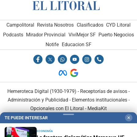
Campolitoral
Revista Nosotros
Clasificados
CYD Litoral
Podcasts
Mirador Provincial
VivíMejor SF
Puerto Negocios
Notife
Educacion SF
Hemeroteca Digital (1930-1979)
-
Receptorías de avisos
-
Administración y Publicidad
-
Elementos institucionales
-
Opcionales con El Litoral
-
MediaKit
TE PUEDE INTERESAR
✕
El Litoral es miembro de:
ECONOMÍA