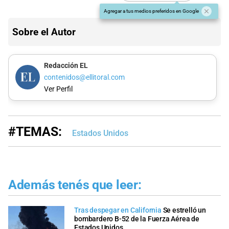
Agregar a tus medios preferidos en Google
Sobre el Autor
Redacción EL
contenidos@ellitoral.com
Ver Perfil
#TEMAS:
Estados Unidos
Además tenés que leer:
Tras despegar en California
Se estrelló un
bombardero B-52 de la Fuerza Aérea de
Estados Unidos