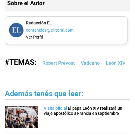
Sobre el Autor
Redacción EL
contenidos@ellitoral.com
Ver Perfil
#TEMAS:
Robert Prevost
Vaticano
León XIV
R
Además tenés que leer:
Visita oficial
El papa León XIV realizará un
viaje apostólico a Francia en septiembre