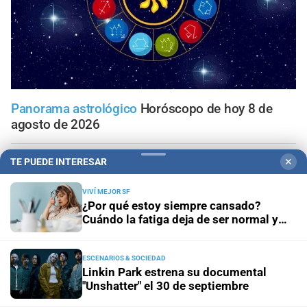
Panorama astrológico
Horóscopo de hoy 8 de
agosto de 2026
Horóscopo del día
Horóscopo de hoy para Piscis: 08 de
TE PUEDE INTERESAR
✕
agosto de 2026
VIVÍ MEJOR SF
¿Por qué estoy siempre cansado?
Horóscopo del día
Horóscopo de hoy para Acuario: 08
Cuándo la fatiga deja de ser normal y
de agosto de 2026
qué enfermedades puede estar
indicando
ESCENARIOS & SOCIEDAD
Horóscopo del día
Horóscopo de hoy para Capricornio:
Linkin Park estrena su documental
08 de agosto de 2026
"Unshatter" el 30 de septiembre