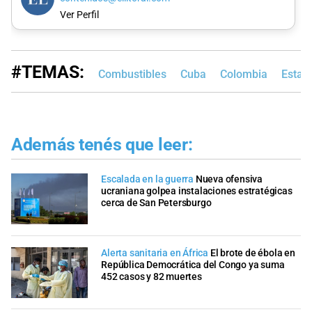
Ver Perfil
#TEMAS:
Combustibles
Cuba
Colombia
Estad
Además tenés que leer:
Escalada en la guerra
Nueva ofensiva
ucraniana golpea instalaciones estratégicas
cerca de San Petersburgo
Alerta sanitaria en África
El brote de ébola en
República Democrática del Congo ya suma
452 casos y 82 muertes