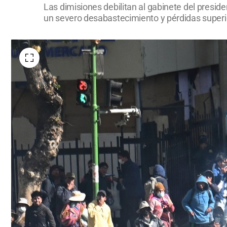
Las dimisiones debilitan al gabinete del presid
un severo desabastecimiento y pérdidas superio