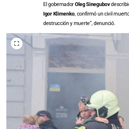
El gobernador
Oleg Sinegubov
describió
Igor Klimenko
, confirmó un civil muerto
destrucción y muerte”, denunció.