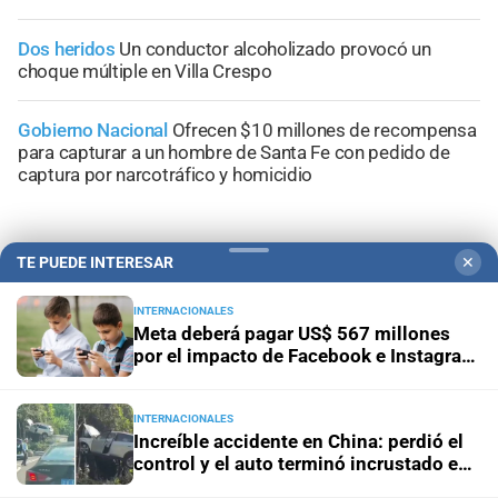
Dos heridos
Un conductor alcoholizado provocó un
choque múltiple en Villa Crespo
Gobierno Nacional
Ofrecen $10 millones de recompensa
para capturar a un hombre de Santa Fe con pedido de
captura por narcotráfico y homicidio
TE PUEDE INTERESAR
✕
+
Información General
INTERNACIONALES
Meta deberá pagar US$ 567 millones
por el impacto de Facebook e Instagram
en la salud mental de niños y
adolescentes
INTERNACIONALES
Increíble accidente en China: perdió el
control y el auto terminó incrustado en
un árbol