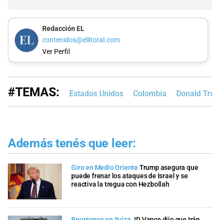
Redacción EL
contenidos@ellitoral.com
Ver Perfil
#TEMAS:
Estados Unidos
Colombia
Donald Tru
Además tenés que leer:
Giro en Medio Oriente
Trump asegura que
puede frenar los ataques de Israel y se
reactiva la tregua con Hezbollah
Reuniones en Suiza
JD Vance dijo que Irán