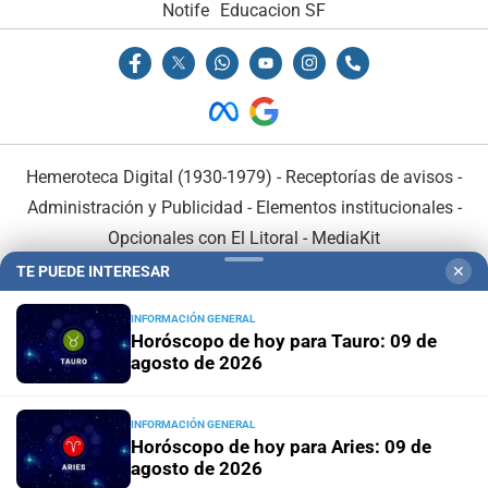
Notife
Educacion SF
Hemeroteca Digital (1930-1979)
-
Receptorías de avisos
-
Administración y Publicidad
-
Elementos institucionales
-
Opcionales con El Litoral
-
MediaKit
TE PUEDE INTERESAR
✕
El Litoral es miembro de:
INFORMACIÓN GENERAL
Horóscopo de hoy para Tauro: 09 de
agosto de 2026
INFORMACIÓN GENERAL
En Asociación con:
Horóscopo de hoy para Aries: 09 de
agosto de 2026