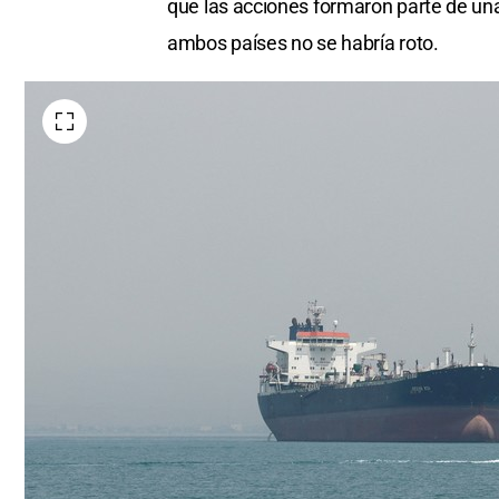
que las acciones formaron parte de una
ambos países no se habría roto.