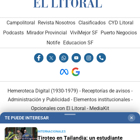
Campolitoral
Revista Nosotros
Clasificados
CYD Litoral
Podcasts
Mirador Provincial
VivíMejor SF
Puerto Negocios
Notife
Educacion SF
Hemeroteca Digital (1930-1979)
-
Receptorías de avisos
-
Administración y Publicidad
-
Elementos institucionales
-
Opcionales con El Litoral
-
MediaKit
TE PUEDE INTERESAR
✕
El Litoral es miembro de:
INTERNACIONALES
Tiroteo en Tailandia: un estudiante