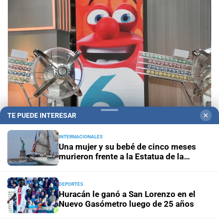
TE PUEDE INTERESAR
✕
INTERNACIONALES
Una mujer y su bebé de cinco meses
Sorteo del domingo 9 de agosto
Quini 6: estos
murieron frente a la Estatua de la
son los números ganadores
Libertad
DEPORTES
En Rosario
Lionel Messi y su familia dieron el último
Huracán le ganó a San Lorenzo en el
adiós a Jorge Messi en una ceremonia íntima
Nuevo Gasómetro luego de 25 años