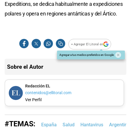
Expeditions, se dedica habitualmente a expediciones
polares y opera en regiones antárticas y del Ártico.
+ Agregar El Litoral en
Agregar a tus medios preferidos en Google
Sobre el Autor
Redacción EL
contenidos@ellitoral.com
Ver Perfil
#TEMAS:
España
Salud
Hantavirus
Argentina