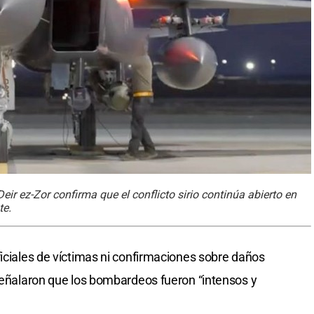
ir ez-Zor confirma que el conflicto sirio continúa abierto en
te.
ficiales de víctimas ni confirmaciones sobre daños
 señalaron que los bombardeos fueron “intensos y