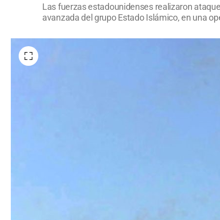
Las fuerzas estadounidenses realizaron ataques 
avanzada del grupo Estado Islámico, en una opera