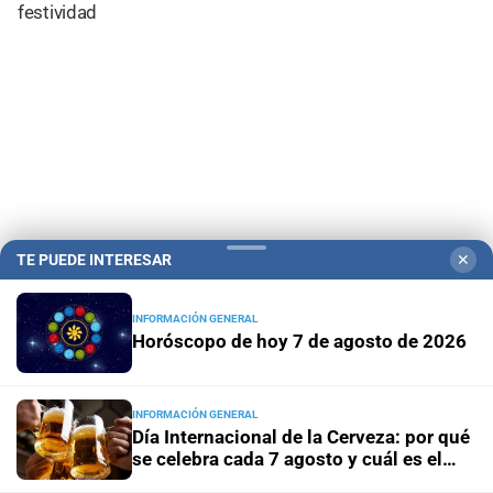
festividad
TE PUEDE INTERESAR
✕
INFORMACIÓN GENERAL
Campolitoral
Revista Nosotros
Clasificados
CYD Litoral
Horóscopo de hoy 7 de agosto de 2026
Podcasts
Mirador Provincial
VivíMejor SF
Puerto Negocios
Notife
Educacion SF
INFORMACIÓN GENERAL
Día Internacional de la Cerveza: por qué
se celebra cada 7 agosto y cuál es el
curioso origen de la festividad