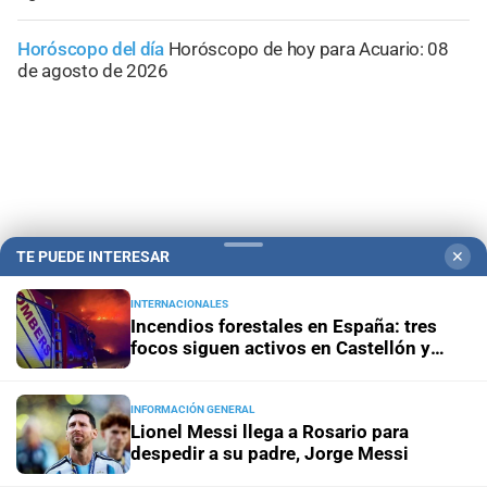
Horóscopo del día
Horóscopo de hoy para Acuario: 08
de agosto de 2026
TE PUEDE INTERESAR
✕
INTERNACIONALES
Incendios forestales en España: tres
focos siguen activos en Castellón y
activaron un amplio operativo
Campolitoral
Revista Nosotros
Clasificados
CYD Litoral
INFORMACIÓN GENERAL
Podcasts
Mirador Provincial
VivíMejor SF
Puerto Negocios
Lionel Messi llega a Rosario para
despedir a su padre, Jorge Messi
Notife
Educacion SF