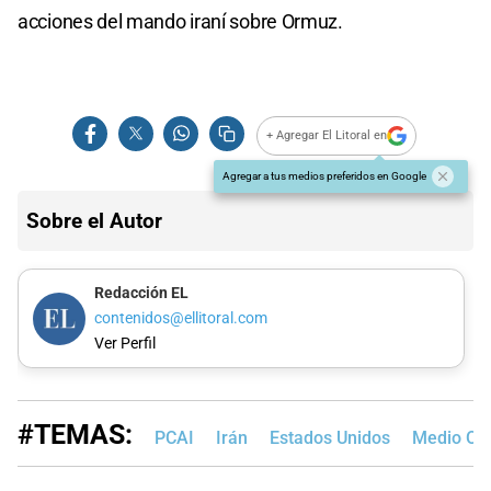
acciones del mando iraní sobre Ormuz.
+ Agregar El Litoral en
Agregar a tus medios preferidos en Google
Sobre el Autor
Redacción EL
contenidos@ellitoral.com
Ver Perfil
#TEMAS:
PCAI
Irán
Estados Unidos
Medio Ori