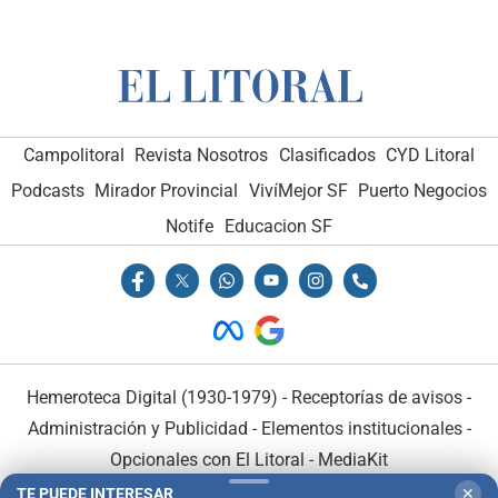
Campolitoral
Revista Nosotros
Clasificados
CYD Litoral
Podcasts
Mirador Provincial
VivíMejor SF
Puerto Negocios
Notife
Educacion SF
Hemeroteca Digital (1930-1979)
-
Receptorías de avisos
-
Administración y Publicidad
-
Elementos institucionales
-
Opcionales con El Litoral
-
MediaKit
TE PUEDE INTERESAR
✕