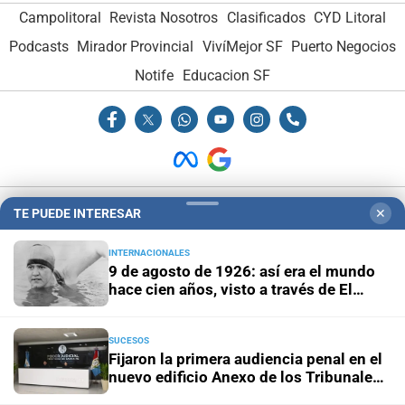
Campolitoral
Revista Nosotros
Clasificados
CYD Litoral
Podcasts
Mirador Provincial
VivíMejor SF
Puerto Negocios
Notife
Educacion SF
Hemeroteca Digital (1930-1979)
-
Receptorías de avisos
-
TE PUEDE INTERESAR
✕
Administración y Publicidad
-
Elementos institucionales
-
INTERNACIONALES
Opcionales con El Litoral
-
MediaKit
9 de agosto de 1926: así era el mundo
hace cien años, visto a través de El
Litoral
El Litoral es miembro de:
SUCESOS
Fijaron la primera audiencia penal en el
nuevo edificio Anexo de los Tribunales
de Santa Fe