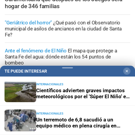
hogar de 346 familias
"Geriátrico del horror"
¿Qué pasó con el Observatorio
municipal de asilos de ancianos en la ciudad de Santa
Fe?
Ante el fenómeno de El Niño
El mapa que protege a
Santa Fe del agua: dónde están los 54 puntos de
bombeo
TE PUEDE INTERESAR
✕
Clima
Qué dice el pronóstico de este sábado en la ciudad
de Santa Fe
INTERNACIONALES
Científicos advierten graves impactos
meteorológicos por el 'Súper El Niño' en
Gestión de Riesgo
Fenómeno El Niño: así es el portal
América Latina
informativo que lanzó la ciudad de Santa Fe
INTERNACIONALES
Un terremoto de 6,8 sacudió a un
equipo médico en plena cirugía en
Japón