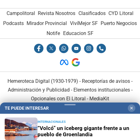
Campolitoral
Revista Nosotros
Clasificados
CYD Litoral
Podcasts
Mirador Provincial
VivíMejor SF
Puerto Negocios
Notife
Educacion SF
Hemeroteca Digital (1930-1979)
-
Receptorías de avisos
-
Administración y Publicidad
-
Elementos institucionales
-
Opcionales con El Litoral
-
MediaKit
TE PUEDE INTERESAR
✕
El Litoral es miembro de:
INTERNACIONALES
“Volcó” un iceberg gigante frente a un
pueblo de Groenlandia