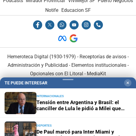
Podcasts
Mirador Provincial
VivíMejor SF
Puerto Negocios
Notife
Educacion SF
Hemeroteca Digital (1930-1979)
-
Receptorías de avisos
-
Administración y Publicidad
-
Elementos institucionales
-
Opcionales con El Litoral
-
MediaKit
TE PUEDE INTERESAR
✕
El Litoral es miembro de:
INTERNACIONALES
Tensión entre Argentina y Brasil: el
canciller de Lula le pidió a Milei que
“pare las agresiones”
DEPORTES
En Asociación con:
De Paul marcó para Inter Miami y