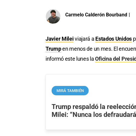
Carmelo Calderón Bourband
|
Javier Milei
viajará a
Estados Unidos
p
Trump
en menos de un mes. El encuent
informó este lunes la
Oficina del Presi
MIRÁ TAMBIÉN
Trump respaldó la reelecció
Milei: “Nunca los defraudar