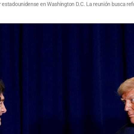
ar estadounidense en Washington D.C. La reunión busca refo