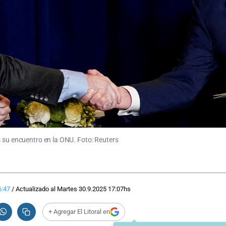
s su encuentro en la ONU. Foto: Reuters
6:47
/
Actualizado al
Martes 30.9.2025
17:07
hs
+ Agregar El Litoral en