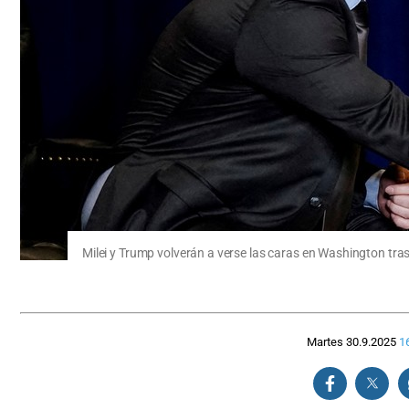
Milei y Trump volverán a verse las caras en Washington tra
Martes 30.9.2025
1