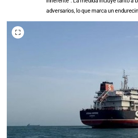
inherente”. La medida incluye tanto a
adversarios, lo que marca un endurecimi