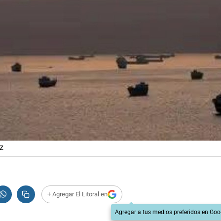
uz
+ Agregar El Litoral en
Agregar a tus medios preferidos en Goo