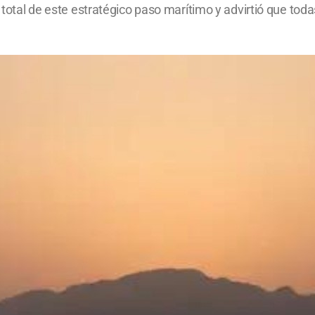
l total de este estratégico paso marítimo y advirtió que tod