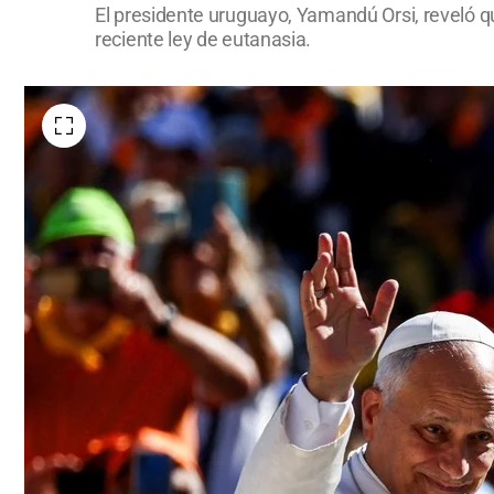
El presidente uruguayo, Yamandú Orsi, reveló q
reciente ley de eutanasia.