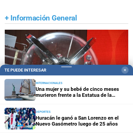
+
Información General
TE PUEDE INTERESAR
✕
INTERNACIONALES
Una mujer y su bebé de cinco meses
murieron frente a la Estatua de la
Libertad
DEPORTES
Huracán le ganó a San Lorenzo en el
Domingo 9 de agosto
Un afortunado apostador
Nuevo Gasómetro luego de 25 años
santafesino ganó 4.350 millones de pesos en el