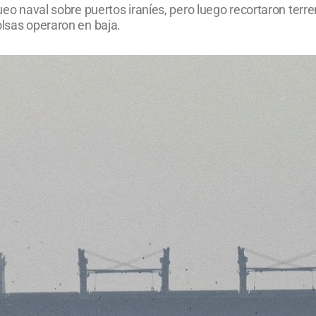
queo naval sobre puertos iraníes, pero luego recortaron terre
olsas operaron en baja.