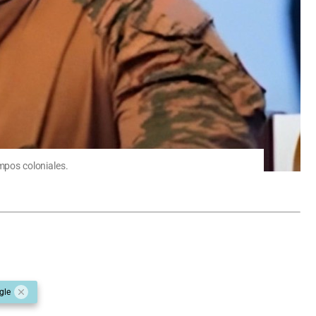
empos coloniales.
gle