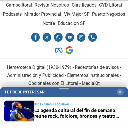
Campolitoral
Revista Nosotros
Clasificados
CYD Litoral
Podcasts
Mirador Provincial
VivíMejor SF
Puerto Negocios
Notife
Educacion SF
Hemeroteca Digital (1930-1979)
-
Receptorías de avisos
-
Administración y Publicidad
-
Elementos institucionales
-
Opcionales con El Litoral
-
MediaKit
TE PUEDE INTERESAR
✕
El Litoral es miembro de:
ESCENARIOS & SOCIEDAD
La agenda cultural del fin de semana
reúne rock, folclore, bronces y teatro
independiente