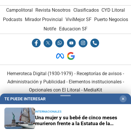
Campolitoral
Revista Nosotros
Clasificados
CYD Litoral
Podcasts
Mirador Provincial
VivíMejor SF
Puerto Negocios
Notife
Educacion SF
Hemeroteca Digital (1930-1979)
-
Receptorías de avisos
-
Administración y Publicidad
-
Elementos institucionales
-
Opcionales con El Litoral
-
MediaKit
TE PUEDE INTERESAR
✕
El Litoral es miembro de:
INTERNACIONALES
Una mujer y su bebé de cinco meses
murieron frente a la Estatua de la
Libertad