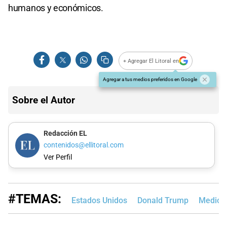
humanos y económicos.
+ Agregar El Litoral en
Agregar a tus medios preferidos en Google
Sobre el Autor
Redacción EL
contenidos@ellitoral.com
Ver Perfil
#TEMAS:
Estados Unidos
Donald Trump
Medio O