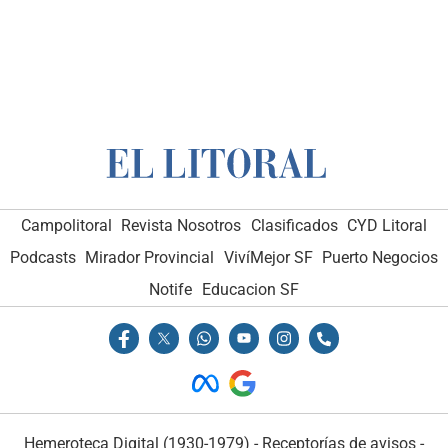
Campolitoral
Revista Nosotros
Clasificados
CYD Litoral
Podcasts
Mirador Provincial
VivíMejor SF
Puerto Negocios
Notife
Educacion SF
Hemeroteca Digital (1930-1979)
-
Receptorías de avisos
-