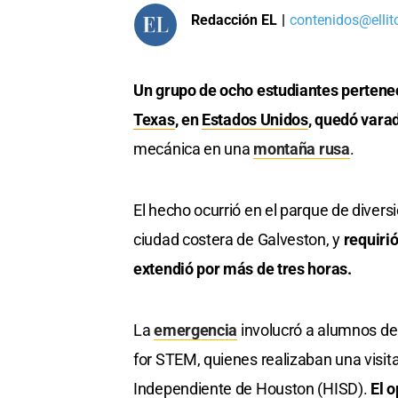
Redacción EL
|
contenidos@ellit
Un grupo de ocho estudiantes pertenec
Texas
, en
Estados Unidos
, quedó vara
mecánica en una
montaña rusa
.
El hecho ocurrió en el parque de divers
ciudad costera de Galveston, y
requiri
extendió por más de tres horas.
La
emergencia
involucró a alumnos de 
for STEM, quienes realizaban una visit
Independiente de Houston (HISD).
El o