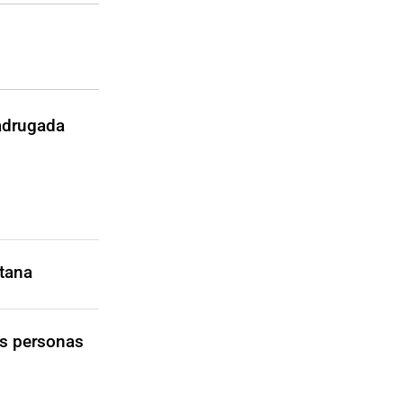
madrugada
tana
as personas