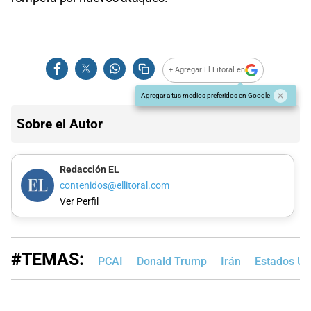
+ Agregar El Litoral en
Agregar a tus medios preferidos en Google
Sobre el Autor
Redacción EL
contenidos@ellitoral.com
Ver Perfil
#TEMAS:
PCAI
Donald Trump
Irán
Estados Un