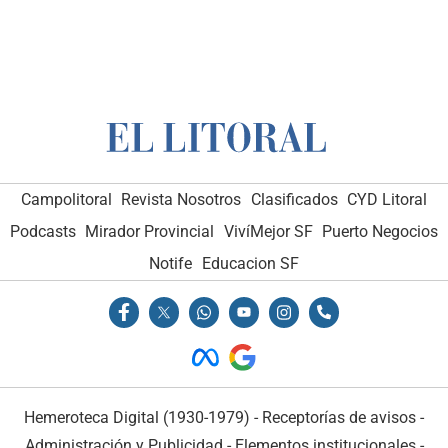
Campolitoral
Revista Nosotros
Clasificados
CYD Litoral
Podcasts
Mirador Provincial
VivíMejor SF
Puerto Negocios
Notife
Educacion SF
Hemeroteca Digital (1930-1979)
-
Receptorías de avisos
-
Administración y Publicidad
-
Elementos institucionales
-