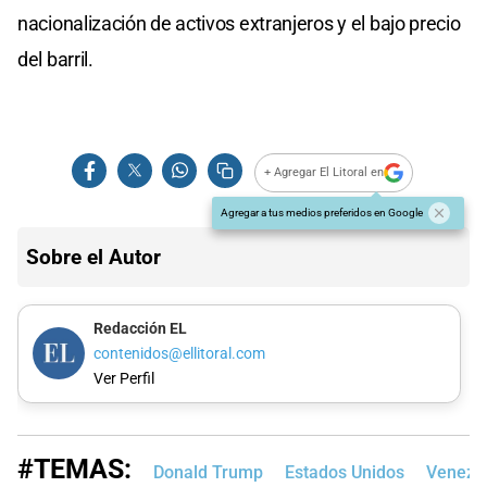
nacionalización de activos extranjeros y el bajo precio
del barril.
+ Agregar El Litoral en
Agregar a tus medios preferidos en Google
Sobre el Autor
Redacción EL
contenidos@ellitoral.com
Ver Perfil
#TEMAS:
Donald Trump
Estados Unidos
Venezu