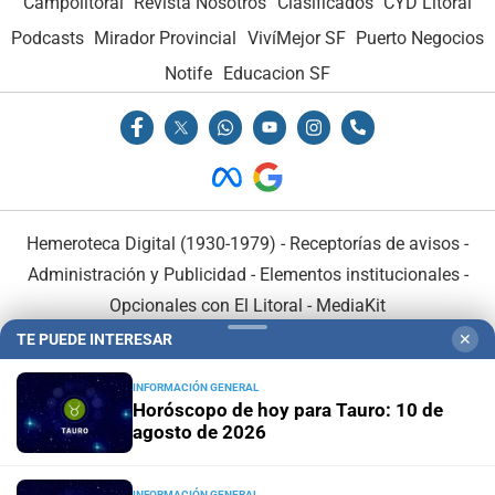
Campolitoral
Revista Nosotros
Clasificados
CYD Litoral
Podcasts
Mirador Provincial
VivíMejor SF
Puerto Negocios
Notife
Educacion SF
Hemeroteca Digital (1930-1979)
-
Receptorías de avisos
-
Administración y Publicidad
-
Elementos institucionales
-
Opcionales con El Litoral
-
MediaKit
TE PUEDE INTERESAR
✕
El Litoral es miembro de:
INFORMACIÓN GENERAL
Horóscopo de hoy para Tauro: 10 de
agosto de 2026
INFORMACIÓN GENERAL