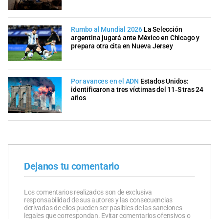
Rumbo al Mundial 2026
La Selección
argentina jugará ante México en Chicago y
prepara otra cita en Nueva Jersey
Por avances en el ADN
Estados Unidos:
identificaron a tres víctimas del 11‑S tras 24
años
Dejanos tu comentario
Los comentarios realizados son de exclusiva
responsabilidad de sus autores y las consecuencias
derivadas de ellos pueden ser pasibles de las sanciones
legales que correspondan. Evitar comentarios ofensivos o