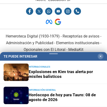
Hemeroteca Digital (1930-1979)
-
Receptorías de avisos
-
Administración y Publicidad
-
Elementos institucionales
-
Opcionales con El Litoral
-
MediaKit
TE PUEDE INTERESAR
✕
El Litoral es miembro de:
INTERNACIONALES
Explosiones en Kiev tras alerta por
misiles balísticos
INFORMACIÓN GENERAL
En Asociación con:
Horóscopo de hoy para Tauro: 08 de
agosto de 2026