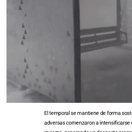
0
seconds
El temporal se mantiene de forma soste
of
0
adversas comenzaron a intensificarse e
seconds
Volume
0%