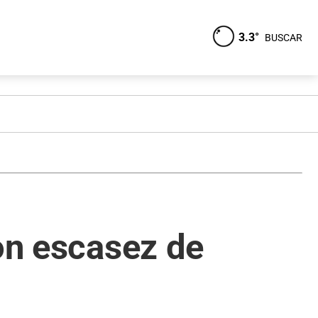
3.3°
BUSCAR
con escasez de