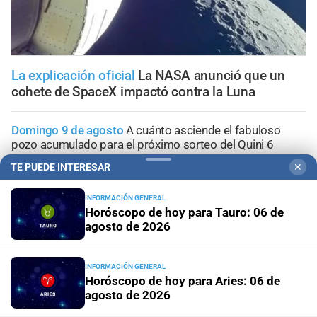
La explicación oficial
La NASA anunció que un
cohete de SpaceX impactó contra la Luna
Domingo 9 de agosto
A cuánto asciende el fabuloso
pozo acumulado para el próximo sorteo del Quini 6
TE PUEDE INTERESAR
✕
Sorteo del miércoles 5 de agosto
De dónde es el
apostador que se llevó la increíble suma de más de $405
INFORMACIÓN GENERAL
millones en el Quini 6
Horóscopo de hoy para Tauro: 06 de
agosto de 2026
Sorteo del miércoles 5 agosto
Quini 6: estos son los
números favorecidos
INFORMACIÓN GENERAL
Horóscopo de hoy para Aries: 06 de
agosto de 2026
Ciudad de Santa Fe
Transformar la educación para
humanizar el futuro